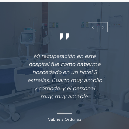
Mi recuperación en este
Mi hi
hospital fue como haberme
hospedado en un hotel 5
ur
estrellas. Cuarto muy amplio
SIMNS
y cómodo, y el personal
bien
muy, muy amable.
no vo
ante
v
Gabriela Orduñez